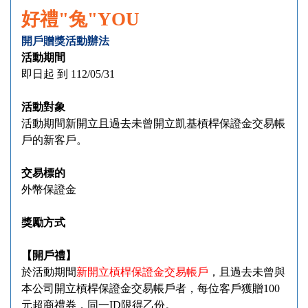
好禮
"
兔
"YOU
開戶贈獎活動辦法
活動期間
即日起 到
112/05/31
活動對象
活動期間新開立且過去未曾開立凱基槓桿保證金交易帳
戶的新客戶。
交易標的
外幣保證金
獎勵方式
【
開戶禮
】
於活動期間
新開立槓桿保證金交易帳戶
，且過去未曾與
本公司開立槓桿保證金交易帳戶者，每位客戶獲贈
100
元超商禮券，同一
ID
限得乙份。