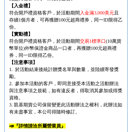
【
入金禮
】
符合開戶禮資格客戶，於活動期間
入金滿
3,000
美元
且
存續
1
個月者，可再獲贈
100
元超商禮券，同一
ID
限得乙
份。
【
實動禮
】
符合開戶禮資格客戶，於活動期間
交易
1
標準口
(10
萬貨
幣單位
)
外幣保證金商品一口者，再獲贈
100
元超商禮
券，同一
ID
限得乙份。
【
注意事項
】
1.
於活動結束後統計贈獎名單與數量，並陸續寄發獎
勵。
2.
參加本活動的客戶，即同意接受本活動之活動辦法
與注意事項之規範，如有違反者，得取消其參加或得獎
資格。
3.
凱基期貨公司保留變更此活動辦法之權利，此辦法如
有未盡事宜，本公司得隨時修訂。
📣
『詳情請洽所屬營業員』