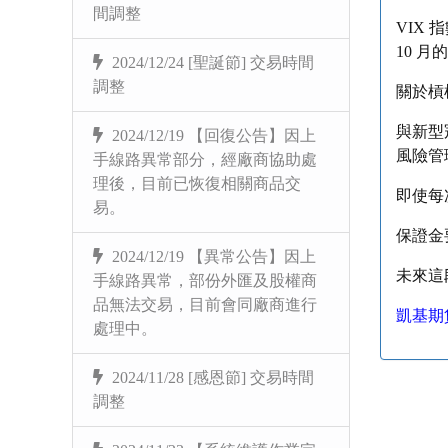
間調整
VIX 
10 
2024/12/24 [聖誕節] 交易時間
調整
關於槓
與新型
2024/12/19 【回復公告】因上
風險管
手線路異常部分，經廠商協助處
理後，目前已恢復相關商品交
即使每
易。
保證金
2024/12/19 【異常公告】因上
未來這
手線路異常，部份外匯及股權商
品無法交易，目前會同廠商進行
凱基期
處理中。
2024/11/28 [感恩節] 交易時間
調整